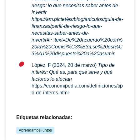
riesgo: lo que necesitas saber antes de
invertir
https://am.pictet/es/blog/articulos/guia-de-
finanzas/perfil-de-riesgo-lo-que-
necesitas-saber-antes-de-
invertir#:~:text=De%20acuerdo%20con%
20la%20Comisi%C3%B3n,se%20est%C
3%A1%20dispuesto%20a%20asumir.
López. F (2024, 20 de marzo)
Tipo de
interés: Qué es, para qué sirve y qué
factores le afectan
https://economipedia.com/definiciones/tip
o-de-interes.html
Etiquetas relacionadas:
Aprendamos juntos