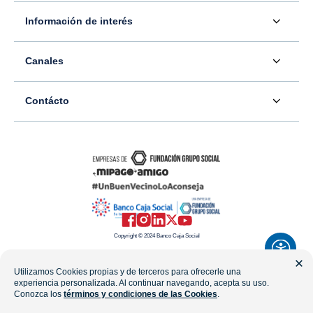
Acerca de nosotros
Información de interés
Información para inversionistas
Defensor del consumidor financiero
Canales
Tasas, precios y comisiones
Servicio - Atención al Consumidor financiero
Contáctenos
Sala de prensa
Contácto
Superintendencia Financiera de Colombia
Ubíquenos
Información adicional
Banco Caja Social
Información legal
Consulte su PQR
Novedades
Carrera 7 #77-65
Tutoriales canales digitales
Directorios alternos
Trabaje con nosotros
Bogotá - Colombia
Términos y condiciones de uso de internet
Canales alternos
Transparencia y acceso a la información pública
Resto del país: 01-8000-910038
Mapa del sitio
Política de Datos Personales
Copyright © 2024 Banco Caja Social
Celular: #233
Preguntas frecuentes
Línea Transparencia: 01-8000-112288
Utilizamos Cookies propias y de terceros para ofrecerle una
experiencia personalizada. Al continuar navegando, acepta su uso.
WhatsApp
Conozca los
términos y condiciones de las Cookies
.
notificacionesjudiciales@fundaciongruposocial.co