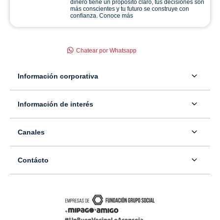
dinero tiene un propósito claro, tus decisiones son
más conscientes y tu futuro se construye con
confianza. Conoce más
Chatear por Whatsapp
Información corporativa
Acerca de nosotros
Información de interés
Información para inversionistas
Defensor del consumidor financiero
Canales
Tasas, precios y comisiones
Servicio - Atención al Consumidor financiero
Contáctenos
Sala de prensa
Contácto
Superintendencia Financiera de Colombia
Ubíquenos
Información adicional
Banco Caja Social
Información legal
Consulte su PQR
Novedades
Carrera 7 #77-65
Tutoriales canales digitales
Directorios alternos
Trabaje con nosotros