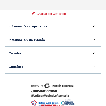
Chatear por Whatsapp
Información corporativa
Acerca de nosotros
Información de interés
Información para inversionistas
Defensor del consumidor financiero
Canales
Tasas, precios y comisiones
Servicio - Atención al Consumidor financiero
Contáctenos
Sala de prensa
Contácto
Superintendencia Financiera de Colombia
Ubíquenos
Información adicional
Banco Caja Social
Información legal
Consulte su PQR
Novedades
Carrera 7 #77-65
Tutoriales canales digitales
Directorios alternos
Trabaje con nosotros
Bogotá - Colombia
Términos y condiciones de uso de internet
Canales alternos
Transparencia y acceso a la información pública
Resto del país: 01-8000-910038