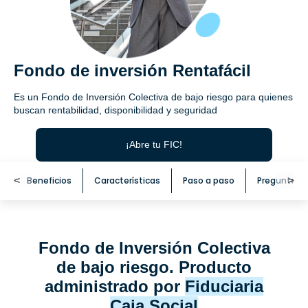
Fondo de inversión Rentafácil
Es un Fondo de Inversión Colectiva de bajo riesgo para quienes
buscan rentabilidad, disponibilidad y seguridad
¡Abre tu FIC!
<
Beneficios
Características
Paso a paso
Preguntas 
<
Fondo de Inversión Colectiva
de bajo riesgo. Producto
administrado por
Fiduciaria
Caja Social