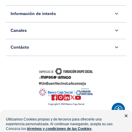
Acerca de nosotros
Información de interés
Información para inversionistas
Defensor del consumidor financiero
Canales
Tasas, precios y comisiones
Servicio - Atención al Consumidor financiero
Contáctenos
Sala de prensa
Contácto
Superintendencia Financiera de Colombia
Ubíquenos
Información adicional
Banco Caja Social
Información legal
Consulte su PQR
Novedades
Carrera 7 #77-65
Tutoriales canales digitales
Directorios alternos
Trabaje con nosotros
Bogotá - Colombia
Términos y condiciones de uso de internet
Canales alternos
Transparencia y acceso a la información pública
Resto del país: 01-8000-910038
Mapa del sitio
Política de Datos Personales
Copyright © 2024 Banco Caja Social
Celular: #233
Preguntas frecuentes
Línea Transparencia: 01-8000-112288
Utilizamos Cookies propias y de terceros para ofrecerle una
experiencia personalizada. Al continuar navegando, acepta su uso.
WhatsApp
Conozca los
términos y condiciones de las Cookies
.
notificacionesjudiciales@fundaciongruposocial.co