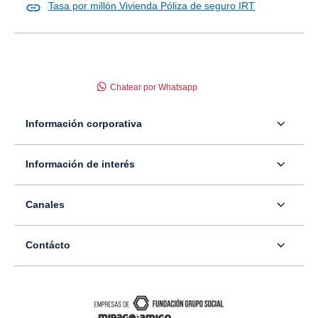
Tasa por millón Vivienda Póliza de seguro IRT
Chatear por Whatsapp
Información corporativa
Acerca de nosotros
Información de interés
Información para inversionistas
Defensor del consumidor financiero
Canales
Tasas, precios y comisiones
Servicio - Atención al Consumidor financiero
Contáctenos
Sala de prensa
Contácto
Superintendencia Financiera de Colombia
Ubíquenos
Información adicional
Banco Caja Social
Información legal
Consulte su PQR
Novedades
Carrera 7 #77-65
Tutoriales canales digitales