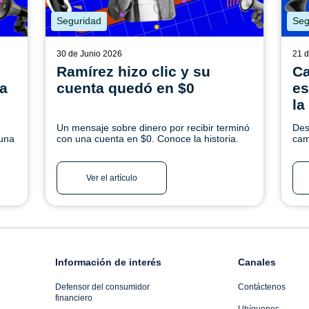
Seguridad
Seg
30 de Junio 2026
21 d
Ramírez hizo clic y su
Ca
na
cuenta quedó en $0
es
la
Un mensaje sobre dinero por recibir terminó
Des
 una
con una cuenta en $0. Conoce la historia.
cam
a y
aqu
uí.
Ver el artículo
Información de interés
Canales
Defensor del consumidor
Contáctenos
financiero