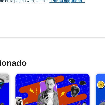
ude en la página web, sección
"Por su seguridad".
cionado