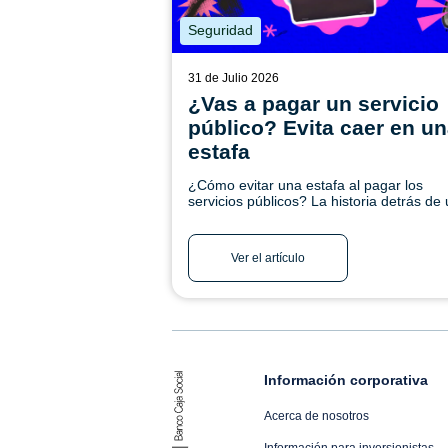
Seguridad
31 de Julio 2026
¿Vas a pagar un servicio
público? Evita caer en u
estafa
¿Cómo evitar una estafa al pagar los
servicios públicos? La historia detrás de
página falsa. Conoce la historia de Marth
aprende a proteger tu dinero. Ingresa aq
Ver el artículo
Información corporativa
Acerca de nosotros