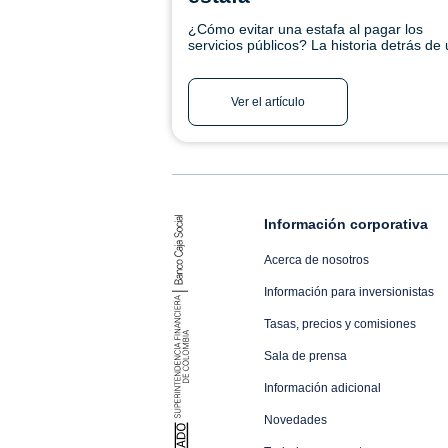
¿Cómo evitar una estafa al pagar los
servicios públicos? La historia detrás de
página falsa. Conoce la historia de Marth
aprende a proteger tu dinero. Ingresa aq
Ver el artículo
Información corporativa
Acerca de nosotros
Información para inversionistas
Tasas, precios y comisiones
Sala de prensa
Información adicional
Novedades