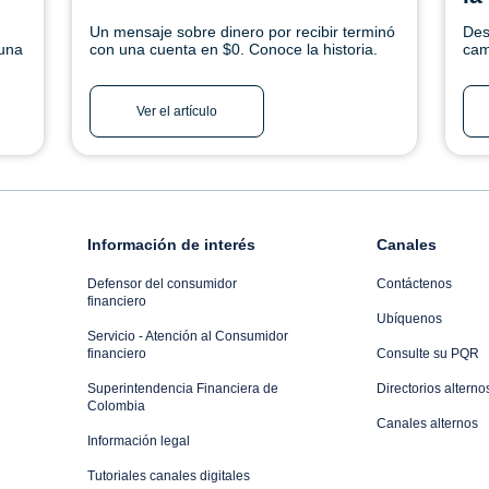
Un mensaje sobre dinero por recibir terminó
Des
 una
con una cuenta en $0. Conoce la historia.
cam
a y
aqu
uí.
Ver el artículo
Información de interés
Canales
Defensor del consumidor
Contáctenos
financiero
Ubíquenos
Servicio - Atención al Consumidor
financiero
Consulte su PQR
Superintendencia Financiera de
Directorios alterno
Colombia
Canales alternos
Información legal
Tutoriales canales digitales