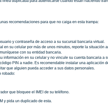
a línea duplicada para autenticarse cuando están haciendo trám
 unas recomendaciones para que no caiga en esta trampa:
usuario y contraseña de acceso a su sucursal bancaria virtual.
al en su celular por más de unos minutos, reporte la situación 
omuníquese con su entidad bancaria.
 información en su celular y no vincule su cuenta bancaria a 
código PIN a nadie. Es recomendable instalar una aplicación d
vitar que alguien pueda acceder a sus datos personales.
o robado:
erador que bloquee el IMEI de su teléfono.
IM y pida un duplicado de esta.