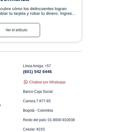
cubre cómo los delincuentes logran
biar tu tarjeta y robar tu dinero. Ingresa
í y conoce más.
Ver el artículo
Línea Amiga: +57
(601) 542 6446
Chatear por Whatsapp
Banco Caja Social
Carrera 7 #77-65
s
Bogotá - Colombia
Resto del país: 01-8000-910038
Celular: #233