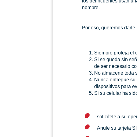
los delincuentes usan un
nombre.
Por eso, queremos darle
Siempre proteja el 
Si se queda sin señ
de ser necesario c
No almacene toda su
Nunca entregue su 
dispositivos para e
Si su celular ha sid
solicítele a su op
Anule su tarjeta S