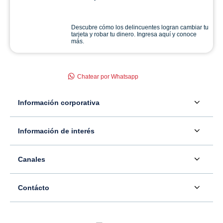
Descubre cómo los delincuentes logran cambiar tu
tarjeta y robar tu dinero. Ingresa aquí y conoce
más.
Chatear por Whatsapp
Información corporativa
Acerca de nosotros
Información de interés
Información para inversionistas
Defensor del consumidor financiero
Canales
Tasas, precios y comisiones
Servicio - Atención al Consumidor financiero
Contáctenos
Sala de prensa
Contácto
Superintendencia Financiera de Colombia
Ubíquenos
Información adicional
Banco Caja Social
Información legal
Consulte su PQR