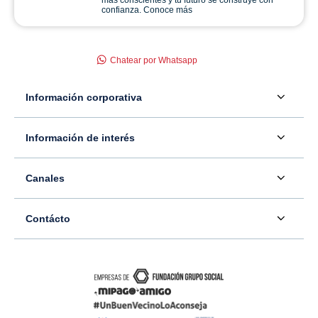
más conscientes y tu futuro se construye con
confianza. Conoce más
Chatear por Whatsapp
Información corporativa
Acerca de nosotros
Información de interés
Información para inversionistas
Defensor del consumidor financiero
Canales
Tasas, precios y comisiones
Servicio - Atención al Consumidor financiero
Contáctenos
Sala de prensa
Contácto
Superintendencia Financiera de Colombia
Ubíquenos
Información adicional
Banco Caja Social
Información legal
Consulte su PQR
Novedades
Carrera 7 #77-65
Tutoriales canales digitales
Directorios alternos
Trabaje con nosotros
Bogotá - Colombia
Términos y condiciones de uso de internet