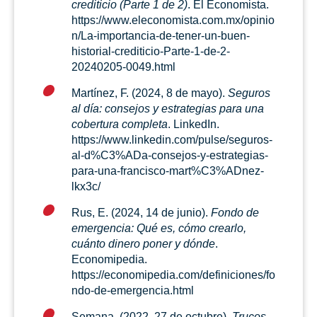
crediticio (Parte 1 de 2)
. El Economista.
https://www.eleconomista.com.mx/opinio
n/La-importancia-de-tener-un-buen-
historial-crediticio-Parte-1-de-2-
20240205-0049.html
Martínez, F. (2024, 8 de mayo).
Seguros
al día: consejos y estrategias para una
cobertura completa
. LinkedIn.
https://www.linkedin.com/pulse/seguros-
al-d%C3%ADa-consejos-y-estrategias-
para-una-francisco-mart%C3%ADnez-
lkx3c/
Rus, E. (2024, 14 de junio).
Fondo de
emergencia: Qué es, cómo crearlo,
cuánto dinero poner y dónde
.
Economipedia.
https://economipedia.com/definiciones/fo
ndo-de-emergencia.html
Semana. (2022, 27 de octubre).
Trucos