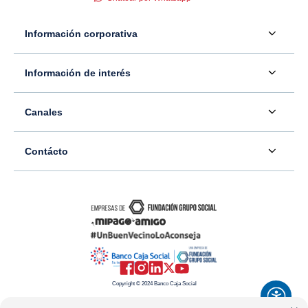
Información corporativa
Acerca de nosotros
Información de interés
Información para inversionistas
Defensor del consumidor financiero
Canales
Tasas, precios y comisiones
Servicio - Atención al Consumidor financiero
Contáctenos
Sala de prensa
Contácto
Superintendencia Financiera de Colombia
Ubíquenos
Información adicional
Banco Caja Social
Información legal
Consulte su PQR
Novedades
Carrera 7 #77-65
Tutoriales canales digitales
Directorios alternos
Trabaje con nosotros
Bogotá - Colombia
Términos y condiciones de uso de internet
Canales alternos
Transparencia y acceso a la información pública
Resto del país: 01-8000-910038
Mapa del sitio
Política de Datos Personales
Copyright © 2024 Banco Caja Social
Celular: #233
Preguntas frecuentes