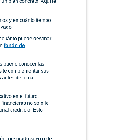
un plan concreto. Aquí le
arios y en cuánto tiempo
ivado.
r cuánto puede destinar
un
fondo de
es bueno conocer las
esite complementar sus
s antes de tomar
ativo en el futuro,
financieras no solo le
ial crediticio. Esto
ión, posgrado suyo o de