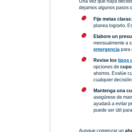
Una vez que haya decidid
dejamos algunos pasos q
Fije metas claras
planea lograrlo. 
Elabore un pres
mensualmente a 
emergencia
para 
Revise los
tipos 
opciones de
cupos
ahorros. Evalúe cu
cualquier decisión
Mantenga una cu
asegúrese de mant
ayudará a evitar p
puede ser útil par
Aunque comenzar un
aho