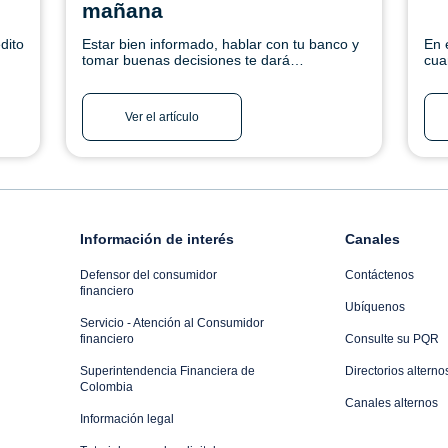
mañana
dito
Estar bien informado, hablar con tu banco y
En 
tomar buenas decisiones te dará
cua
tranquilidad. Conoce más
tus
fut
má
Ver el artículo
Información de interés
Canales
Defensor del consumidor
Contáctenos
financiero
Ubíquenos
Servicio - Atención al Consumidor
financiero
Consulte su PQR
Superintendencia Financiera de
Directorios alterno
Colombia
Canales alternos
Información legal