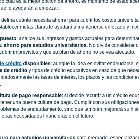
o cuál es la mejor opción de ahorro, es momento de establecer 
ue le ayudarán a empezar:
: defina cuánto necesita ahorrar para cubrir los costos universit
Establecer metas claras le ayudará a mantenerse enfocado y mot
upuesto
: analice sus ingresos y gastos actuales para determina
su
ahorro para estudios universitarios
. No olvide considerar 
cubrir imprevistos y que su plan de ahorro no se vea afectado.
de crédito
disponibles
: aunque la idea es evitar endeudarse, 
 de crédito
y tipos de crédito educativos en caso de que nec
idadosamente las tasas de interés, los plazos y las condicione
.
ltura de pago responsable
: si decide recurrir a un crédito educ
ener una buena cultura de pago. Cumplir con sus obligaciones 
roblemas de endeudamiento, sino que también mejorará su histor
a otras necesidades financieras en el futuro.
rro para estudios universitarios
para pregrado, especializac