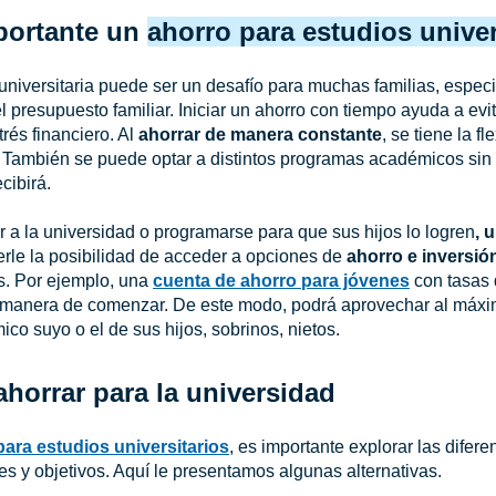
portante un
ahorro para estudios univer
 universitaria puede ser un desafío para muchas familias, espe
 presupuesto familiar. Iniciar un ahorro
con tiempo ayuda a evi
trés financiero. Al
ahorrar de manera constante
, se tiene la fl
. También se puede optar a distintos programas académicos sin
cibirá.
 a la universidad o programarse para que sus hijos lo logren
, 
erle la posibilidad de acceder a opciones de
ahorro e inversió
s. Por ejemplo, una
cuenta de ahorro para jóvenes
con tasas 
 manera de comenzar. De este modo, podrá aprovechar al máxi
ico suyo o el de sus hijos, sobrinos, nietos.
horrar para la universidad
para estudios universitarios
, es importante explorar las difer
s y objetivos. Aquí le presentamos algunas alternativas.