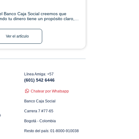
el Banco Caja Social creemos que
ndo tu dinero tiene un propósito claro,
 decisiones son más conscientes y tu
uro se construye con confianza. Conoce
s
Ver el artículo
Línea Amiga: +57
(601) 542 6446
Chatear por Whatsapp
Banco Caja Social
Carrera 7 #77-65
s
Bogotá - Colombia
Resto del país: 01-8000-910038