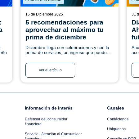
16 de Diciembre 2025
31 d
:
5 recomendaciones para
Dí
a
aprovechar al máximo tu
Ah
prima de diciembre
fu
.
Diciembre llega con celebraciones y con la
Aho
ueño
prima de servicios, un ingreso que puede
aco
convertirse en una oportunidad para mejorar
par
ra o
tu bienestar financiero.
sí 
más
Ver el artículo
Información de interés
Canales
Defensor del consumidor
Contáctenos
financiero
Ubíquenos
Servicio - Atención al Consumidor