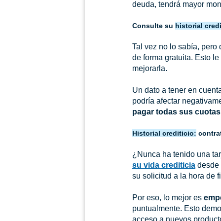
deuda, tendrá mayor mont
Consulte su
historial credi
Tal vez no lo sabía, pero
de forma gratuita. Esto l
mejorarla.
Un dato a tener en cuent
podría afectar negativam
pagar todas sus cuotas
Historial crediticio:
contra
¿Nunca ha tenido una tar
su vida crediticia
desde h
su solicitud a la hora de
Por eso, lo mejor es
empe
puntualmente. Esto demos
acceso a nuevos product