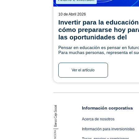
10 de Abril 2026
Invertir para la educación
cómo prepararse hoy par
las oportunidades del
mañana
Pensar en educación es pensar en futuro
Para muchas personas, representa el s
de ver a un hijo llegar a la universidad,
apoyar a un nieto en el inicio de su carre
incluso retomar un proyecto personal de
Ver el artículo
formación. ¡Conoce más!
Información corporativa
Acerca de nosotros
Información para inversionistas