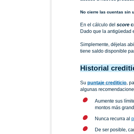
No cierre las cuentas sin 
En el cálculo del
score
cr
Dado que la antigüedad e
Simplemente, déjelas abie
tiene saldo disponible pa
Historial crediti
Su
puntaje crediticio
, p
algunas recomendaciones f
Aumente sus límite
montos más grand
Nunca recurra al
p
De ser posible, c