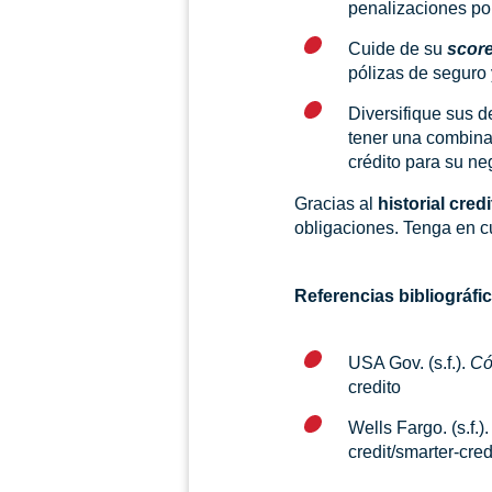
penalizaciones por
Cuide de su
scor
pólizas de seguro 
Diversifique sus d
tener una combinac
crédito para su ne
Gracias al
historial credi
obligaciones. Tenga en cu
Referencias bibliográfi
USA Gov. (s.f.).
Có
credito
Wells Fargo. (s.f.)
credit/smarter-cred