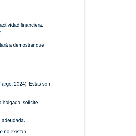
ctividad financiera.
e.
udará a demostrar que
 Fargo, 2024). Estas son
 holgada, solicite
ta adeudada.
e no existan