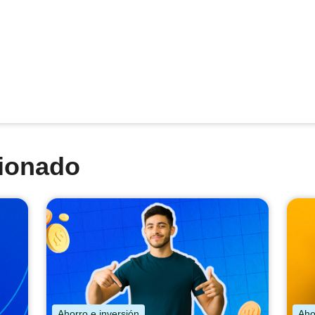
cionado
Ahorro e inversión
Aho