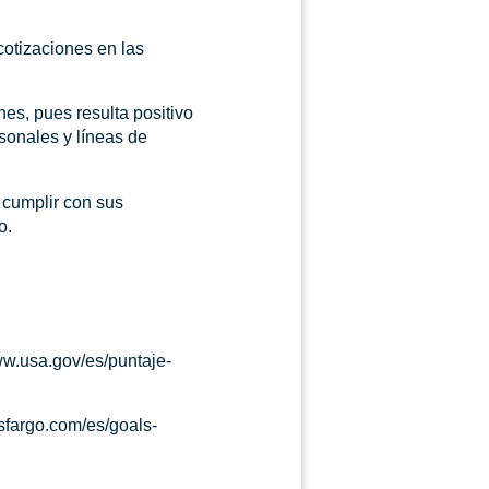
cotizaciones en las
es, pues resulta positivo
rsonales y líneas de
 cumplir con sus
o.
ww.usa.gov/es/puntaje-
sfargo.com/es/goals-