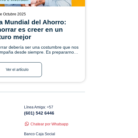
e Octubre 2025
a Mundial del Ahorro:
orrar es creer en un
turo mejor
rrar debería ser una costumbre que nos
mpaña desde siempre. Es prepararnos
a el mañana, confiar en que los sueños
se pueden cumplir y construir. ¡Conoce
!
Ver el artículo
Línea Amiga: +57
(601) 542 6446
Chatear por Whatsapp
Banco Caja Social