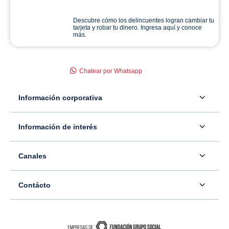
Descubre cómo los delincuentes logran cambiar tu
tarjeta y robar tu dinero. Ingresa aquí y conoce
más.
Chatear por Whatsapp
Información corporativa
Acerca de nosotros
Información de interés
Información para inversionistas
Defensor del consumidor financiero
Canales
Tasas, precios y comisiones
Servicio - Atención al Consumidor financiero
Contáctenos
Sala de prensa
Contácto
Superintendencia Financiera de Colombia
Ubíquenos
Información adicional
Banco Caja Social
Información legal
Consulte su PQR
Novedades
Carrera 7 #77-65