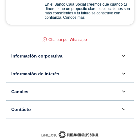
En el Banco Caja Social creemos que cuando tu
dinero tiene un propósito claro, tus decisiones son
más conscientes y tu futuro se construye con
confianza. Conoce más
Chatear por Whatsapp
Información corporativa
Acerca de nosotros
Información de interés
Información para inversionistas
Defensor del consumidor financiero
Canales
Tasas, precios y comisiones
Servicio - Atención al Consumidor financiero
Contáctenos
Sala de prensa
Contácto
Superintendencia Financiera de Colombia
Ubíquenos
Información adicional
Banco Caja Social
Información legal
Consulte su PQR
Novedades
Carrera 7 #77-65
Tutoriales canales digitales