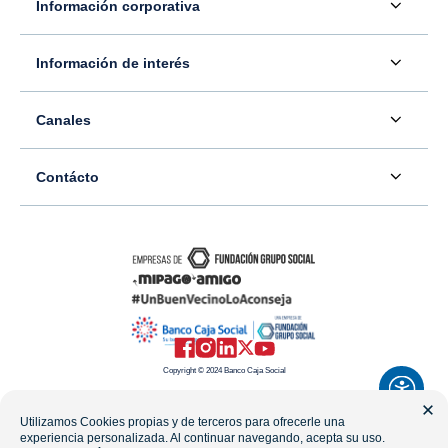
Información corporativa
Acerca de nosotros
Información de interés
Información para inversionistas
Defensor del consumidor financiero
Canales
Tasas, precios y comisiones
Servicio - Atención al Consumidor financiero
Contáctenos
Sala de prensa
Contácto
Superintendencia Financiera de Colombia
Ubíquenos
Información adicional
Banco Caja Social
Información legal
Consulte su PQR
Novedades
Carrera 7 #77-65
Tutoriales canales digitales
Directorios alternos
Trabaje con nosotros
Bogotá - Colombia
Términos y condiciones de uso de internet
Canales alternos
Transparencia y acceso a la información pública
Resto del país: 01-8000-910038
Mapa del sitio
Política de Datos Personales
Copyright © 2024 Banco Caja Social
Celular: #233
Preguntas frecuentes
Línea Transparencia: 01-8000-112288
Utilizamos Cookies propias y de terceros para ofrecerle una
experiencia personalizada. Al continuar navegando, acepta su uso.
WhatsApp