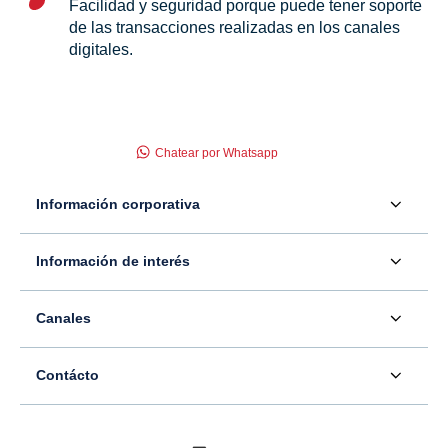
Facilidad y seguridad porque puede tener soporte
de las transacciones realizadas en los canales
digitales.
Chatear por Whatsapp
Información corporativa
Acerca de nosotros
Información de interés
Información para inversionistas
Defensor del consumidor financiero
Canales
Tasas, precios y comisiones
Servicio - Atención al Consumidor financiero
Contáctenos
Sala de prensa
Contácto
Superintendencia Financiera de Colombia
Ubíquenos
Información adicional
Banco Caja Social
Información legal
Consulte su PQR