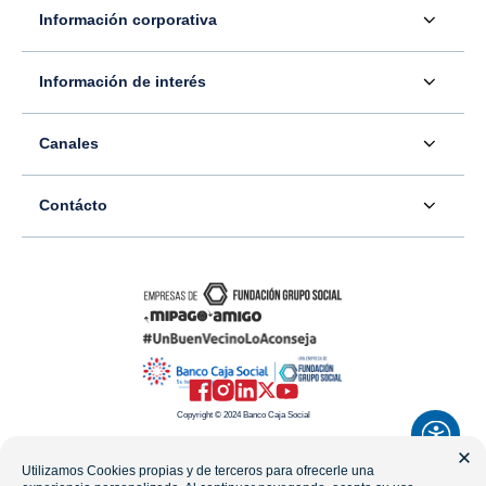
Información corporativa
Acerca de nosotros
Información de interés
Información para inversionistas
Defensor del consumidor financiero
Canales
Tasas, precios y comisiones
Servicio - Atención al Consumidor financiero
Contáctenos
Sala de prensa
Contácto
Superintendencia Financiera de Colombia
Ubíquenos
Información adicional
Banco Caja Social
Información legal
Consulte su PQR
Novedades
Carrera 7 #77-65
Tutoriales canales digitales
Directorios alternos
Trabaje con nosotros
Bogotá - Colombia
Términos y condiciones de uso de internet
Canales alternos
Transparencia y acceso a la información pública
Resto del país: 01-8000-910038
Mapa del sitio
Política de Datos Personales
Copyright © 2024 Banco Caja Social
Celular: #233
Preguntas frecuentes
Línea Transparencia: 01-8000-112288
Utilizamos Cookies propias y de terceros para ofrecerle una