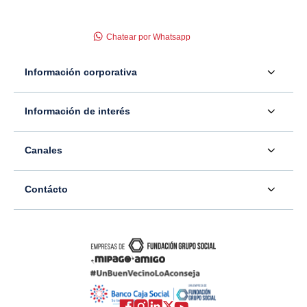
Chatear por Whatsapp
Información corporativa
Acerca de nosotros
Información de interés
Información para inversionistas
Defensor del consumidor financiero
Canales
Tasas, precios y comisiones
Servicio - Atención al Consumidor financiero
Contáctenos
Sala de prensa
Contácto
Superintendencia Financiera de Colombia
Ubíquenos
Información adicional
Banco Caja Social
Información legal
Consulte su PQR
Novedades
Carrera 7 #77-65
Tutoriales canales digitales
Directorios alternos
Trabaje con nosotros
Bogotá - Colombia
Términos y condiciones de uso de internet
Canales alternos
Transparencia y acceso a la información pública
Resto del país: 01-8000-910038
Mapa del sitio