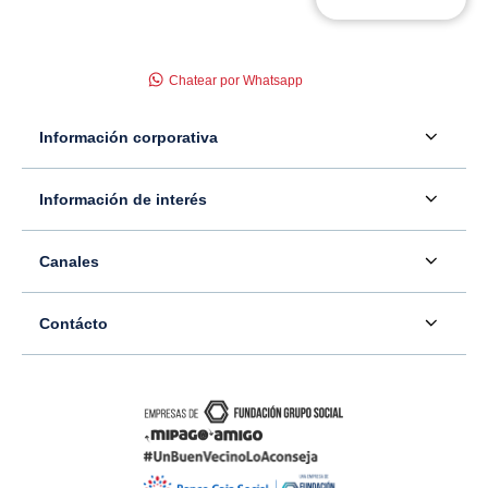
Chatear por Whatsapp
Información corporativa
Acerca de nosotros
Información de interés
Información para inversionistas
Defensor del consumidor financiero
Canales
Tasas, precios y comisiones
Servicio - Atención al Consumidor financiero
Contáctenos
Sala de prensa
Contácto
Superintendencia Financiera de Colombia
Ubíquenos
Información adicional
Banco Caja Social
Información legal
Consulte su PQR
Novedades
Carrera 7 #77-65
Tutoriales canales digitales
Directorios alternos
Trabaje con nosotros
Bogotá - Colombia
Términos y condiciones de uso de internet
Canales alternos