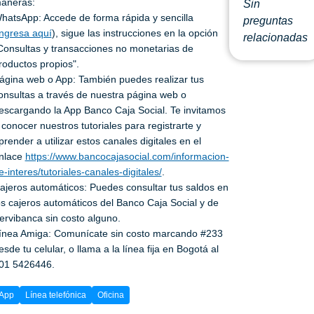
aneras:
Sin
hatsApp: Accede de forma rápida y sencilla
preguntas
ingresa aquí
), sigue las instrucciones en la opción
relacionadas
Consultas y transacciones no monetarias de
roductos propios".
ágina web o App: También puedes realizar tus
onsultas a través de nuestra página web o
escargando la App Banco Caja Social. Te invitamos
 conocer nuestros tutoriales para registrarte y
prender a utilizar estos canales digitales en el
nlace
https://www.bancocajasocial.com/informacion-
e-interes/tutoriales-canales-digitales/
.
ajeros automáticos: Puedes consultar tus saldos en
os cajeros automáticos del Banco Caja Social y de
ervibanca sin costo alguno.
ínea Amiga: Comunícate sin costo marcando #233
esde tu celular, o llama a la línea fija en Bogotá al
01 5426446.
App
Línea telefónica
Oficina