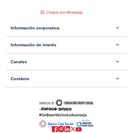
Chatear por Whatsapp
Información corporativa
Acerca de nosotros
Información de interés
Información para inversionistas
Defensor del consumidor financiero
Canales
Tasas, precios y comisiones
Servicio - Atención al Consumidor financiero
Contáctenos
Sala de prensa
Contácto
Superintendencia Financiera de Colombia
Ubíquenos
Información adicional
Banco Caja Social
Información legal
Consulte su PQR
Novedades
Carrera 7 #77-65
Tutoriales canales digitales
Directorios alternos
Trabaje con nosotros
Bogotá - Colombia
Términos y condiciones de uso de internet
Canales alternos
Transparencia y acceso a la información pública
Resto del país: 01-8000-910038
Mapa del sitio