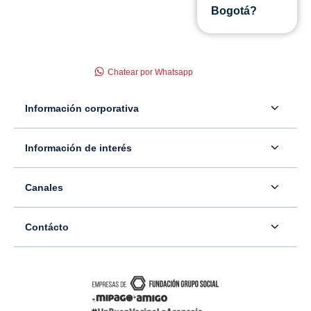
Bogotá?
Chatear por Whatsapp
Información corporativa
Acerca de nosotros
Información de interés
Información para inversionistas
Defensor del consumidor financiero
Canales
Tasas, precios y comisiones
Servicio - Atención al Consumidor financiero
Contáctenos
Sala de prensa
Contácto
Superintendencia Financiera de Colombia
Ubíquenos
Información adicional
Banco Caja Social
Información legal
Consulte su PQR
Novedades
Carrera 7 #77-65
Tutoriales canales digitales
Directorios alternos
Trabaje con nosotros