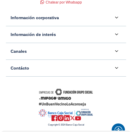
Chatear por Whatsapp
Información corporativa
Acerca de nosotros
Información de interés
Información para inversionistas
Defensor del consumidor financiero
Canales
Tasas, precios y comisiones
Servicio - Atención al Consumidor financiero
Contáctenos
Sala de prensa
Contácto
Superintendencia Financiera de Colombia
Ubíquenos
Información adicional
Banco Caja Social
Información legal
Consulte su PQR
Novedades
Carrera 7 #77-65
Tutoriales canales digitales
Directorios alternos
Trabaje con nosotros
Bogotá - Colombia
Términos y condiciones de uso de internet
Canales alternos
Transparencia y acceso a la información pública
Resto del país: 01-8000-910038
Mapa del sitio
Política de Datos Personales
Copyright © 2024 Banco Caja Social
Celular: #233
Preguntas frecuentes