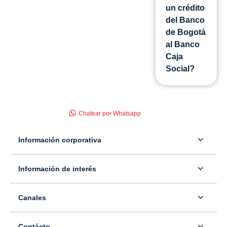
un crédito
del Banco
de Bogotá
al Banco
Caja
Social?
Chatear por Whatsapp
Información corporativa
Acerca de nosotros
Información de interés
Información para inversionistas
Defensor del consumidor financiero
Canales
Tasas, precios y comisiones
Servicio - Atención al Consumidor financiero
Contáctenos
Sala de prensa
Contácto