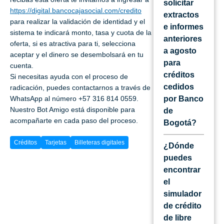
solicitar
https://digital.bancocajasocial.com/credito
extractos
para realizar la validación de identidad y el
e informes
sistema te indicará monto, tasa y cuota de la
anteriores
oferta, si es atractiva para ti, selecciona
a agosto
aceptar y el dinero se desembolsará en tu
para
cuenta.
créditos
Si necesitas ayuda con el proceso de
cedidos
radicación, puedes contactarnos a través de
WhatsApp al número +57 316 814 0559.
por Banco
Nuestro Bot Amigo está disponible para
de
acompañarte en cada paso del proceso.
Bogotá?
Créditos
Tarjetas
Billeteras digitales
¿Dónde
puedes
encontrar
el
simulador
de crédito
de libre