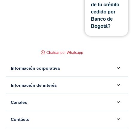
de tu crédito
cedido por
Banco de
Bogotá?
Chatear por Whatsapp
Información corporativa
Acerca de nosotros
Información de interés
Información para inversionistas
Defensor del consumidor financiero
Canales
Tasas, precios y comisiones
Servicio - Atención al Consumidor financiero
Contáctenos
Sala de prensa
Contácto
Superintendencia Financiera de Colombia
Ubíquenos
Información adicional
Banco Caja Social