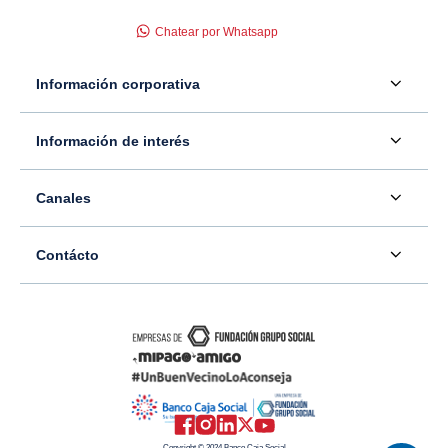
Chatear por Whatsapp
Información corporativa
Acerca de nosotros
Información de interés
Información para inversionistas
Defensor del consumidor financiero
Canales
Tasas, precios y comisiones
Servicio - Atención al Consumidor financiero
Contáctenos
Sala de prensa
Contácto
Superintendencia Financiera de Colombia
Ubíquenos
Información adicional
Banco Caja Social
Información legal
Consulte su PQR
Novedades
Carrera 7 #77-65
Tutoriales canales digitales
Directorios alternos
Trabaje con nosotros
Bogotá - Colombia
Términos y condiciones de uso de internet
Canales alternos
Transparencia y acceso a la información pública
Resto del país: 01-8000-910038
Mapa del sitio
Copyright © 2024 Banco Caja Social