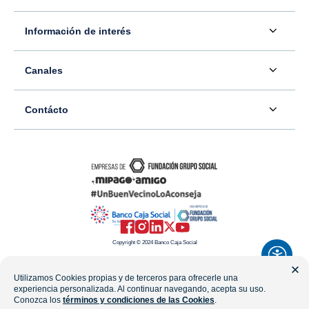
Acerca de nosotros
Información de interés
Información para inversionistas
Defensor del consumidor financiero
Canales
Tasas, precios y comisiones
Servicio - Atención al Consumidor financiero
Contáctenos
Sala de prensa
Contácto
Superintendencia Financiera de Colombia
Ubíquenos
Información adicional
Banco Caja Social
Información legal
Consulte su PQR
Novedades
Carrera 7 #77-65
Tutoriales canales digitales
Directorios alternos
Trabaje con nosotros
Bogotá - Colombia
Términos y condiciones de uso de internet
Canales alternos
Transparencia y acceso a la información pública
Resto del país: 01-8000-910038
Mapa del sitio
Política de Datos Personales
Copyright © 2024 Banco Caja Social
Celular: #233
Preguntas frecuentes
Utilizamos Cookies propias y de terceros para ofrecerle una
Línea Transparencia: 01-8000-112288
experiencia personalizada. Al continuar navegando, acepta su uso.
WhatsApp
Conozca los
términos y condiciones de las Cookies
.
notificacionesjudiciales@fundaciongruposocial.co