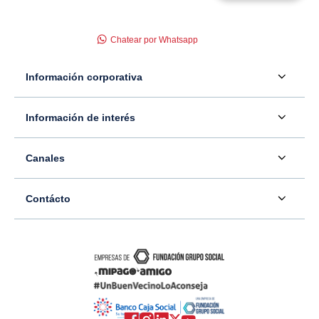
Chatear por Whatsapp
Información corporativa
Acerca de nosotros
Información de interés
Información para inversionistas
Defensor del consumidor financiero
Canales
Tasas, precios y comisiones
Servicio - Atención al Consumidor financiero
Contáctenos
Sala de prensa
Contácto
Superintendencia Financiera de Colombia
Ubíquenos
Información adicional
Banco Caja Social
Información legal
Consulte su PQR
Novedades
Carrera 7 #77-65
Tutoriales canales digitales
Directorios alternos
Trabaje con nosotros
Bogotá - Colombia
Términos y condiciones de uso de internet
Canales alternos
Transparencia y acceso a la información pública
Resto del país: 01-8000-910038