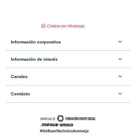
Chatear por Whatsapp
Información corporativa
Acerca de nosotros
Información de interés
Información para inversionistas
Defensor del consumidor financiero
Canales
Tasas, precios y comisiones
Servicio - Atención al Consumidor financiero
Contáctenos
Sala de prensa
Contácto
Superintendencia Financiera de Colombia
Ubíquenos
Información adicional
Banco Caja Social
Información legal
Consulte su PQR
Novedades
Carrera 7 #77-65
Tutoriales canales digitales
Directorios alternos
Trabaje con nosotros
Bogotá - Colombia
Términos y condiciones de uso de internet