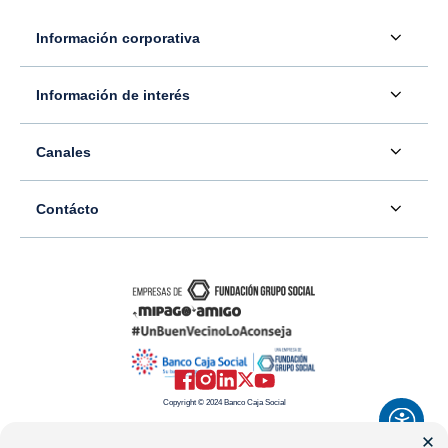
Información corporativa
Acerca de nosotros
Información de interés
Información para inversionistas
Defensor del consumidor financiero
Canales
Tasas, precios y comisiones
Servicio - Atención al Consumidor financiero
Contáctenos
Sala de prensa
Contácto
Superintendencia Financiera de Colombia
Ubíquenos
Información adicional
Banco Caja Social
Información legal
Consulte su PQR
Novedades
Carrera 7 #77-65
Tutoriales canales digitales
Directorios alternos
Trabaje con nosotros
Bogotá - Colombia
Términos y condiciones de uso de internet
Canales alternos
Transparencia y acceso a la información pública
Resto del país: 01-8000-910038
Mapa del sitio
Política de Datos Personales
Copyright © 2024 Banco Caja Social
Celular: #233
Preguntas frecuentes