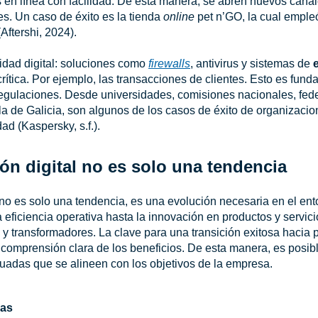
s en línea con facilidad. De esta manera, se abren nuevos canal
es. Un caso de éxito es la tienda
online
pet n’GO, la cual empleó
Aftershi, 2024).
idad digital: soluciones como
firewalls
, antivirus y sistemas de
rítica. Por ejemplo, las transacciones de clientes. Esto es fun
regulaciones. Desde universidades, comisiones nacionales, fe
a de Galicia, son algunos de los casos de éxito de organizacio
ad (Kaspersky, s.f.).
ón digital no es solo una tendencia
 no es solo una tendencia, es una evolución necesaria en el en
ficiencia operativa hasta la innovación en productos y servicio
 y transformadores. La clave para una transición exitosa hacia
a comprensión clara de los beneficios. De esta manera, es posib
uadas que se alineen con los objetivos de la empresa.
cas