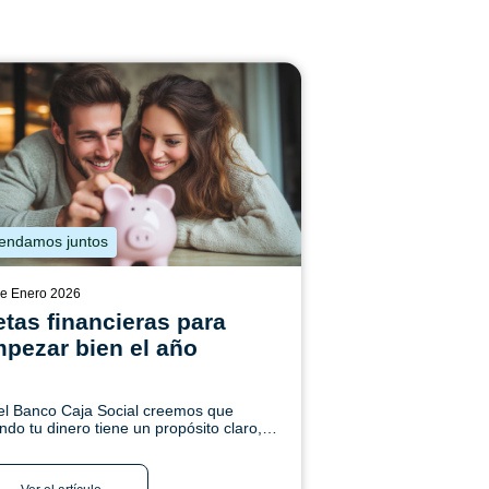
endamos juntos
de Enero 2026
tas financieras para
pezar bien el año
el Banco Caja Social creemos que
ndo tu dinero tiene un propósito claro,
 decisiones son más conscientes y tu
uro se construye con confianza. Conoce
s