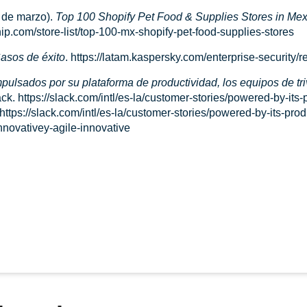
7 de marzo).
Top 100 Shopify Pet Food & Supplies Stores in Me
hip.com/store-list/top-100-mx-shopify-pet-food-supplies-stores
asos de éxito
. https://latam.kaspersky.com/enterprise-security/
mpulsados por su plataforma de productividad, los equipos de tr
ack. https://slack.com/intl/es-la/customer-stories/powered-by-its-
ttps://slack.com/intl/es-la/customer-stories/powered-by-its-produ
nnovativey-agile-innovative