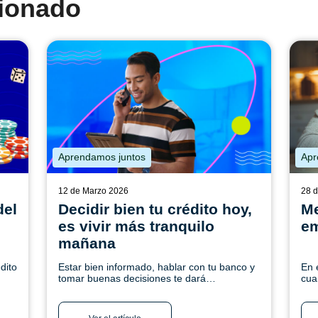
cionado
Aprendamos juntos
Apr
12 de Marzo 2026
28 
del
Decidir bien tu crédito hoy,
Me
es vivir más tranquilo
em
mañana
dito
Estar bien informado, hablar con tu banco y
En 
tomar buenas decisiones te dará
cua
tranquilidad. Conoce más
tus
fut
má