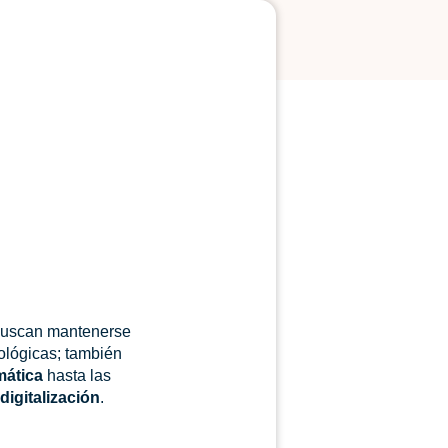
 buscan mantenerse
ológicas; también
mática
hasta las
digitalización
.