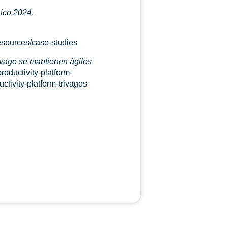
xico 2024
.
resources/case-studies
ivago se mantienen ágiles
productivity-platform-
ctivity-platform-trivagos-