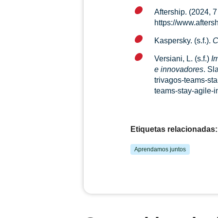
Aftership. (2024, 
https://www.afters
Kaspersky. (s.f.).
C
Versiani, L. (s.f.)
I
e innovadores
. Sl
trivagos-teams-stah
teams-stay-agile-i
Etiquetas relacionadas:
Aprendamos juntos