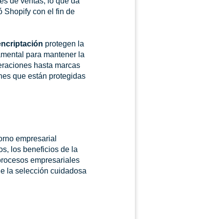
es de ventas, lo que da
 Shopify con el fin de
encriptación
protegen la
damental para mantener la
deraciones hasta marcas
nes que están protegidas
torno empresarial
s, los beneficios de la
 procesos empresariales
le la selección cuidadosa