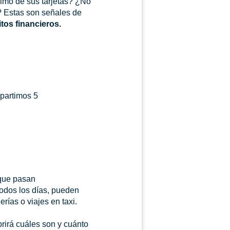
imo de sus tarjetas? ¿No
? Estas son señales de
tos financieros.
mpartimos 5
rque pasan
todos los días, pueden
rías o viajes en taxi.
brirá cuáles son y cuánto