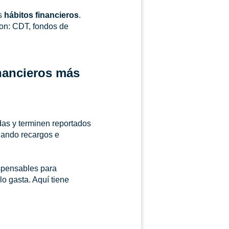
us
hábitos financieros
.
son: CDT, fondos de
inancieros más
as y terminen reportados
gando recargos e
spensables para
o gasta. Aquí tiene