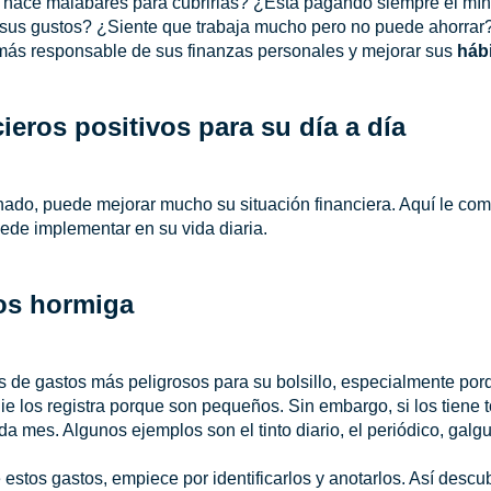
hace malabares para cubrirlas? ¿Está pagando siempre el mín
a sus gustos? ¿Siente que trabaja mucho pero no puede ahorrar
más responsable de sus finanzas personales y mejorar sus
hábi
ieros positivos para su día a día
inado, puede mejorar mucho su situación financiera. Aquí le co
de implementar en su vida diaria.
tos hormiga
os de gastos más peligrosos para su bolsillo, especialmente po
e los registra porque son pequeños. Sin embargo, si los tiene 
a mes. Algunos ejemplos son el tinto diario, el periódico, galgue
estos gastos, empiece por identificarlos y anotarlos. Así descu