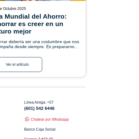
e Octubre 2025
a Mundial del Ahorro:
orrar es creer en un
turo mejor
rrar debería ser una costumbre que nos
mpaña desde siempre. Es prepararnos
a el mañana, confiar en que los sueños
se pueden cumplir y construir. ¡Conoce
!
Ver el artículo
Línea Amiga: +57
(601) 542 6446
Chatear por Whatsapp
Banco Caja Social