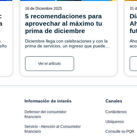
16 de Diciembre 2025
31 d
:
5 recomendaciones para
Dí
a
aprovechar al máximo tu
Ah
prima de diciembre
fu
.
Diciembre llega con celebraciones y con la
Aho
ueño
prima de servicios, un ingreso que puede
aco
convertirse en una oportunidad para mejorar
par
ra o
tu bienestar financiero.
sí 
más
Ver el artículo
Información de interés
Canales
Defensor del consumidor
Contáctenos
financiero
Ubíquenos
Servicio - Atención al Consumidor
financiero
Consulte su PQR