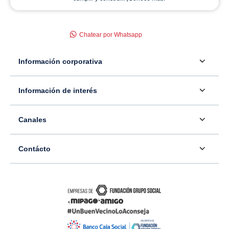
Chatear por Whatsapp
Información corporativa
Acerca de nosotros
Información de interés
Información para inversionistas
Defensor del consumidor financiero
Canales
Tasas, precios y comisiones
Servicio - Atención al Consumidor financiero
Contáctenos
Sala de prensa
Contácto
Superintendencia Financiera de Colombia
Ubíquenos
Información adicional
Banco Caja Social
Información legal
Consulte su PQR
Novedades
Carrera 7 #77-65
Tutoriales canales digitales
Directorios alternos
Trabaje con nosotros
Bogotá - Colombia
Términos y condiciones de uso de internet
Canales alternos
Transparencia y acceso a la información pública