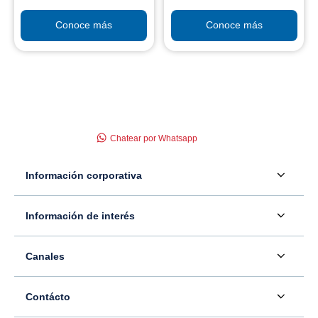
Conoce más
Conoce más
Chatear por Whatsapp
Información corporativa
Acerca de nosotros
Información de interés
Información para inversionistas
Defensor del consumidor financiero
Canales
Tasas, precios y comisiones
Servicio - Atención al Consumidor financiero
Contáctenos
Sala de prensa
Contácto
Superintendencia Financiera de Colombia
Ubíquenos