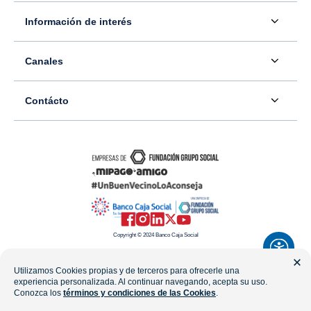
Acerca de nosotros
Información de interés
Información para inversionistas
Defensor del consumidor financiero
Canales
Tasas, precios y comisiones
Servicio - Atención al Consumidor financiero
Contáctenos
Sala de prensa
Contácto
Superintendencia Financiera de Colombia
Ubíquenos
Información adicional
Banco Caja Social
Información legal
Consulte su PQR
Novedades
Carrera 7 #77-65
Tutoriales canales digitales
Directorios alternos
Trabaje con nosotros
Bogotá - Colombia
Términos y condiciones de uso de internet
Canales alternos
Transparencia y acceso a la información pública
Resto del país: 01-8000-910038
Mapa del sitio
Política de Datos Personales
Copyright © 2024 Banco Caja Social
Celular: #233
Preguntas frecuentes
Línea Transparencia: 01-8000-112288
Utilizamos Cookies propias y de terceros para ofrecerle una
experiencia personalizada. Al continuar navegando, acepta su uso.
WhatsApp
Conozca los
términos y condiciones de las Cookies
.
notificacionesjudiciales@fundaciongruposocial.co